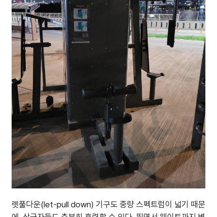
렛풀다운(let-pull down) 기구도 중량 스펙트럼이 넓기 때문