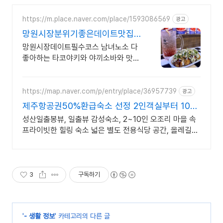
https://m.place.naver.com/place/1593086569
광고
망원시장분위기좋은데이트맛집
망원시장 간식 추천 타코야끼
망원시장데이트필수코스 남녀노소 다
좋아하는 타코야키와 야끼소바와 맛있
는 안주와 술
https://map.naver.com/p/entry/place/36957739
광고
제주항공권50%환급숙소 선정 2인객실부터 10인
객실 구성
성산일출봉뷰, 일출뷰 감성숙소, 2~10인 오조리 마을 속
프라이빗한 힐링 숙소 넓은 별도 전용식당 공간, 올레길2
코스 바로 옆, 트레킹후 힐링에 좋은 숙소
3
구독하기
'
- 생활 정보
' 카테고리의 다른 글