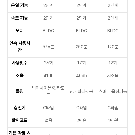
온열 기능
2단계
2단계
2단계
속도 기능
2단계
2단계
2단계
모터
BLDC
BLDC
BLDC
연속 사용시
526분
250분
120분
간
사용횟수
36회
17회
12회
소음
41db
40db
저소음
빅마사지볼/경락모
특징
6개 마사지볼
스마트 음성기능
드
충전기
C타입
C타입
C타입
할인코드
없음
2만원
1만원
기본 작동 시