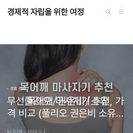
본문 바로가기
경제적 자립을 위한 여정
- 생활 정보
무선 목어깨 마사지기 추천, 가
격 비교 (풀리오 권은비 소유
안마기)
by 김수레
2024. 5. 3.