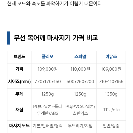
현재 모드와 속도를 파악하기가 어렵기 때문이다.
무선 목어깨 마사지기 가격 비교
브랜드
풀리오
스파알
이유즈
가격
109,000원
118,000원
109,000원
사이즈(mm)
770*170*150
500*250*200
710*110*155
무게
1250g
1250g
1350g
PU/나일론+폴리
PU/PVC/나일론/
재질
TPU/etc
우레탄/ABS
스판덱스
마사지 모드
기본/인터벌/경락
두드리기/지압
일반/집중