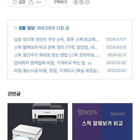
공감
구독하기
'
- 생활 정보
' 카테고리의 다른 글
삼성 잉크젯 프린터 추천 순위, 종류 스펙 비교해봄
2024.07.17
(카트리지 vs 무한잉크)
스픽 말해보카 비교 완벽 정리 (가격, 장단점, 내돈
(0)
2024.02.13
내산 후기)
스픽 할인추가 최대로 받는 방법 (스픽 프리미엄, 프
(0)
2024.02.11
리미엄 플러스 할인)
빈대퇴치 방역업체 비용, 가격비교 하는 법
(0)
2023.12.02
(0)
타일 줄눈시공 비용, 장점, 가격비교 (욕실 화장실)
2023.12.01
(0)
관련글