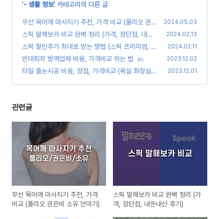
'
- 생활 정보
' 카테고리의 다른 글
무선 목어깨 마사지기 추천, 가격 비교 (풀리오 권은
2024.05.03
비 소유 안마기)
스픽 말해보카 비교 완벽 정리 (가격, 장단점, 내돈
(0)
2024.02.13
내산 후기)
스픽 할인추가 최대로 받는 방법 (스픽 프리미엄, 프
(0)
2024.02.11
리미엄 플러스 할인)
빈대퇴치 방역업체 비용, 가격비교 하는 법
(0)
2023.12.02
(0)
타일 줄눈시공 비용, 장점, 가격비교 (욕실 화장실)
2023.12.01
(0)
관련글
무선 목어깨 마사지기 추천, 가격
스픽 말해보카 비교 완벽 정리 (가
비교 (풀리오 권은비 소유 안마기)
격, 장단점, 내돈내산 후기)