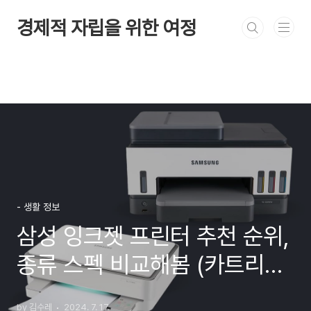
본문 바로가기
경제적 자립을 위한 여정
- 생활 정보
삼성 잉크젯 프린터 추천 순위,
종류 스펙 비교해봄 (카트리지
vs 무한잉크)
by 김수레
2024. 7. 17.