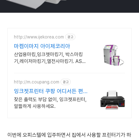
http://www.ijekorea.com
광고
마켐이마지 아이제코리아
산업용마킹,잉크젯마킹기, 박스마킹
기,레이저마킹기,열전사마킹기. AS유
지보수관리
http://m.coupang.com
광고
잉크젯프린터 쿠팡 어디서든 편
리한 무선 연결
잦은 출력도 부담 없이, 잉크젯프린터,
알뜰하게 사용하세요.
이번에 오피스텔에 입주하면서 집에서 사용할 프린터기가 하