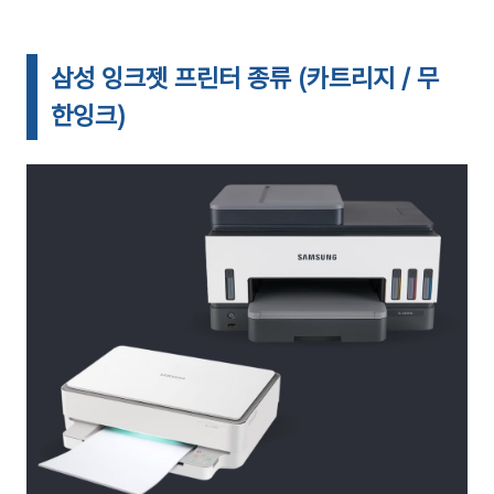
삼성 잉크젯 프린터 종류 (카트리지 / 무
한잉크)