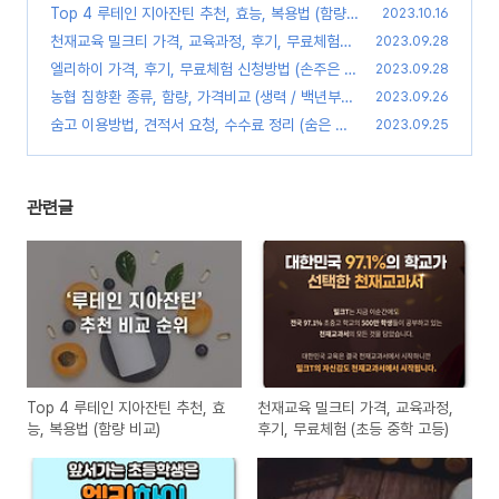
Top 4 루테인 지아잔틴 추천, 효능, 복용법 (함량
2023.10.16
비교)
천재교육 밀크티 가격, 교육과정, 후기, 무료체험
(0)
2023.09.28
(초등 중학 고등)
엘리하이 가격, 후기, 무료체험 신청방법 (손주은 메
(0)
2023.09.28
가스터디)
농협 침향환 종류, 함량, 가격비교 (생력 / 백년부부
(0)
2023.09.26
/ 한삼인 / 공력환 / 천년황제 / 왕가)
숨고 이용방법, 견적서 요청, 수수료 정리 (숨은 고
(0)
2023.09.25
수)
(0)
관련글
Top 4 루테인 지아잔틴 추천, 효
천재교육 밀크티 가격, 교육과정,
능, 복용법 (함량 비교)
후기, 무료체험 (초등 중학 고등)