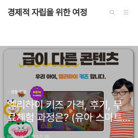
본문 바로가기
경제적 자립을 위한 여정
- 생활 정보
엘리하이 키즈 가격, 후기, 무
료체험 과정은? (유아 스마트
학습지)
by 김수레
2023. 9. 28.