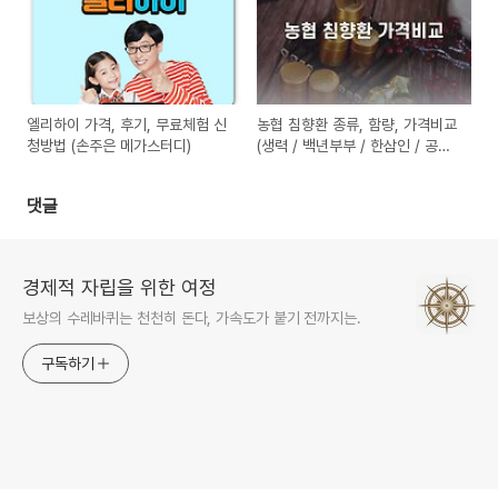
엘리하이 가격, 후기, 무료체험 신
농협 침향환 종류, 함량, 가격비교
청방법 (손주은 메가스터디)
(생력 / 백년부부 / 한삼인 / 공력
환 / 천년황제 / 왕가)
댓글
경제적 자립을 위한 여정
보상의 수레바퀴는 천천히 돈다, 가속도가 붙기 전까지는.
구독하기