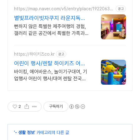
https://map.naver.com/v5/entry/place/19220634
광고
98
별빛프라이빗자쿠지 라운지독채
사진보다 더좋아요. 찐 리뷰
뻔하지 않은 특별한 제주여행의 경험,
갤러리 같은 공간에서 특별한 가족과
의 휴식 하늘보며 노천 자쿠지스파, 프
리미엄 인테리어, 노래방, 대형스크린,
넓은잔디정원
https://하이키즈co.kr
광고
어린이 행사/렌탈 하이키즈 어린
이 행사 대여 전문
바이킹, 에어바운스, 놀이기구대여, 기
업행사 어린이 행사/대여 렌탈 전국출
장 전문
2
구독하기
'
- 생활 정보
' 카테고리의 다른 글