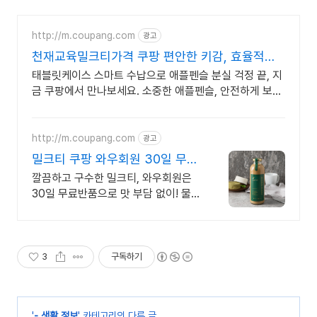
http://m.coupang.com
광고
천재교육밀크티가격 쿠팡 편안한 키감, 효율적인
작업
태블릿케이스 스마트 수납으로 애플펜슬 분실 걱정 끝, 지
금 쿠팡에서 만나보세요. 소중한 애플펜슬, 안전하게 보관
충전하세요! 와우회원 30일 무료반품.
http://m.coupang.com
광고
밀크티 쿠팡 와우회원 30일 무료
반품
깔끔하고 구수한 밀크티, 와우회원은
30일 무료반품으로 맛 부담 없이! 물
대신 마시기 좋은 차음료, 오늘주문 내
일도착 로켓배송으로 갈증을 빠르게!
3
구독하기
'
- 생활 정보
' 카테고리의 다른 글