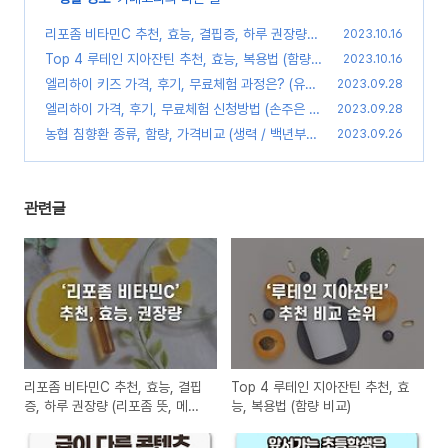
리포좀 비타민C 추천, 효능, 결핍증, 하루 권장량
2023.10.16
(리포좀 뜻, 메가도스 차이점)
Top 4 루테인 지아잔틴 추천, 효능, 복용법 (함량
(0)
2023.10.16
비교)
엘리하이 키즈 가격, 후기, 무료체험 과정은? (유아
(0)
2023.09.28
스마트 학습지)
엘리하이 가격, 후기, 무료체험 신청방법 (손주은 메
(0)
2023.09.28
가스터디)
농협 침향환 종류, 함량, 가격비교 (생력 / 백년부부
(0)
2023.09.26
/ 한삼인 / 공력환 / 천년황제 / 왕가)
(0)
관련글
리포좀 비타민C 추천, 효능, 결핍
Top 4 루테인 지아잔틴 추천, 효
증, 하루 권장량 (리포좀 뜻, 메가
능, 복용법 (함량 비교)
도스 차이점)