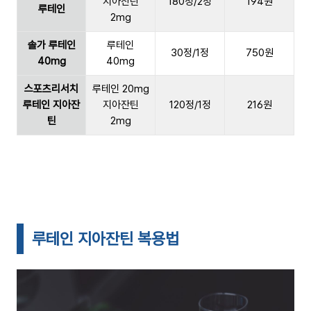
지아잔틴
180정/2정
194원
루테인
2mg
솔가 루테인
루테인
30정/1정
750원
40mg
40mg
스포츠리서치
루테인 20mg
루테인 지아잔
지아잔틴
120정/1정
216원
틴
2mg
루테인 지아잔틴 복용법