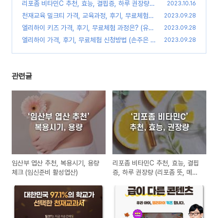
활성엽산)
리포좀 비타민C 추천, 효능, 결핍증, 하루 권장량
(0)
2023.10.16
(리포좀 뜻, 메가도스 차이점)
천재교육 밀크티 가격, 교육과정, 후기, 무료체험
(0)
2023.09.28
(초등 중학 고등)
엘리하이 키즈 가격, 후기, 무료체험 과정은? (유아
(0)
2023.09.28
스마트 학습지)
엘리하이 가격, 후기, 무료체험 신청방법 (손주은 메
(0)
2023.09.28
가스터디)
(0)
관련글
임산부 엽산 추천, 복용시기, 용량
리포좀 비타민C 추천, 효능, 결핍
체크 (임신준비 활성엽산)
증, 하루 권장량 (리포좀 뜻, 메가
도스 차이점)