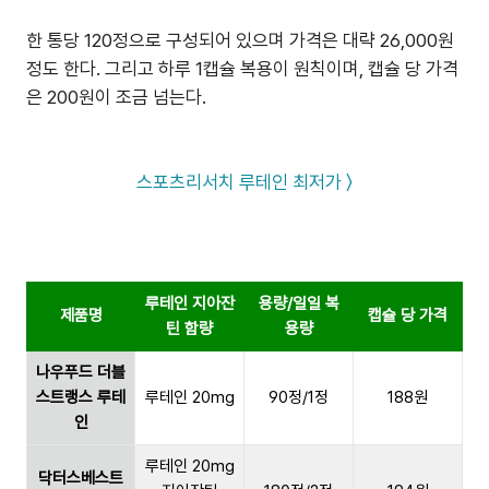
한 통당 120정으로 구성되어 있으며 가격은 대략 26,000원
정도 한다. 그리고 하루 1캡슐 복용이 원칙이며, 캡슐 당 가격
은 200원이 조금 넘는다.
스포츠리서치 루테인 최저가 〉
루테인 지아잔
용량/일일 복
제품명
캡슐 당 가격
틴 함량
용량
나우푸드 더블
스트랭스 루테
루테인 20mg
90정/1정
188원
인
루테인 20mg
닥터스베스트