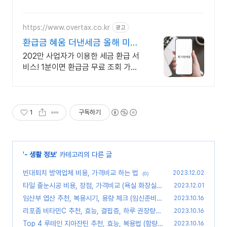
로 빠르게 받아보세요.
https://www.overtax.co.kr
광고
환급금 혜움 더낸세금 올해 미수
령 환급금 조회
202만 사업자가 이용한 세금 환급 서
비스! 1분이면 환급금 무료 조회 가능
해요! 사업자 신규 환급금 조회 기간,
새로 생긴 환급금을 무료로 조회하세
요
1
구독하기
'
- 생활 정보
' 카테고리의 다른 글
빈대퇴치 방역업체 비용, 가격비교 하는 법
2023.12.02
(0)
타일 줄눈시공 비용, 장점, 가격비교 (욕실 화장실)
2023.12.01
(0)
임산부 엽산 추천, 복용시기, 용량 체크 (임신준비
2023.10.16
활성엽산)
리포좀 비타민C 추천, 효능, 결핍증, 하루 권장량
(0)
2023.10.16
(리포좀 뜻, 메가도스 차이점)
Top 4 루테인 지아잔틴 추천, 효능, 복용법 (함량
(0)
2023.10.16