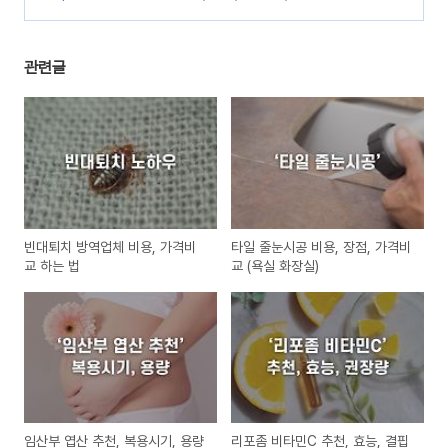
비교)
(0)
관련글
빈대퇴치 방역업체 비용, 가격비
타일 줄눈시공 비용, 장점, 가격비
교 하는 법
교 (욕실 화장실)
임산부 엽산 추천, 복용시기, 용량
리포좀 비타민C 추천, 효능, 결핍