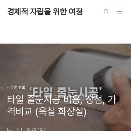
본문 바로가기
경제적 자립을 위한 여정
- 생활 정보
타일 줄눈시공 비용, 장점, 가
격비교 (욕실 화장실)
by 김수레
2023. 12. 1.