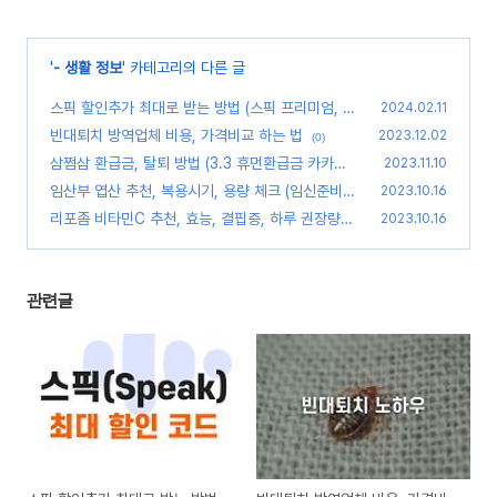
'
- 생활 정보
' 카테고리의 다른 글
스픽 할인추가 최대로 받는 방법 (스픽 프리미엄, 프
2024.02.11
리미엄 플러스 할인)
빈대퇴치 방역업체 비용, 가격비교 하는 법
(0)
2023.12.02
(0)
삼쩜삼 환급금, 탈퇴 방법 (3.3 휴먼환급금 카카오
2023.11.10
톡)
임산부 엽산 추천, 복용시기, 용량 체크 (임신준비
(0)
2023.10.16
활성엽산)
리포좀 비타민C 추천, 효능, 결핍증, 하루 권장량
(0)
2023.10.16
(리포좀 뜻, 메가도스 차이점)
(0)
관련글