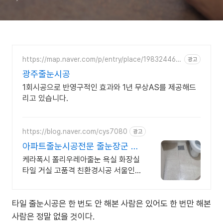
https://map.naver.com/p/entry/place/198324468
광고
0
광주줄눈시공
1회시공으로 반영구적인 효과와 1년 무상AS를 제공해드
리고 있습니다.
https://blog.naver.com/cys7080
광고
아파트줄눈시공전문 줄눈장군 곰
팡이 완벽제거 책임시공
케라폭시 폴리우레아줄눈 욕실 화장실
타일 거실 고품격 친환경시공 서울인
천경기환영
타일 줄눈시공은 한 번도 안 해본 사람은 있어도 한 번만 해본
사람은 정말 없을 것이다.