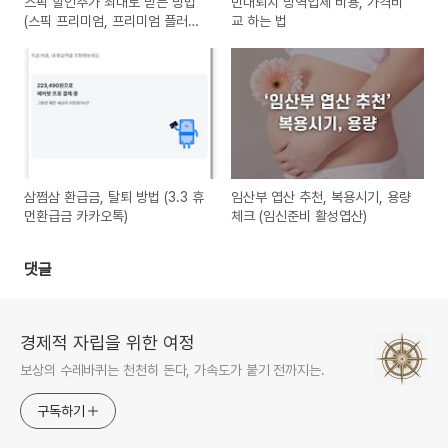
스픽 할인추가 최대로 받는 방법
빈대퇴치 방역업체 비용, 가격비
(스픽 프리미엄, 프리미엄 플러스
교 하는 법
할인)
삼쩜삼 환급금, 탈퇴 방법 (3.3 휴
임산부 엽산 추천, 복용시기, 용량
먼환급금 카카오톡)
체크 (임신준비 활성엽산)
댓글
경제적 자립을 위한 여정
보상의 수레바퀴는 천천히 돈다, 가속도가 붙기 전까지는.
구독하기