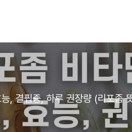
능, 결핍증, 하루 권장량 (리포좀 