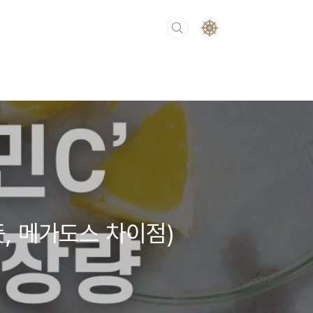
뜻, 메가도스 차이점)