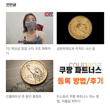
관련글
1인 왁싱샵 창업 수익 구조 파헤치
금본위제도와 리처드 닉슨 썰
기
인플레이션 뜻 원인 총정리
티스토리 쿠팡 파트너스 하는 방
법, 저품질 피하기