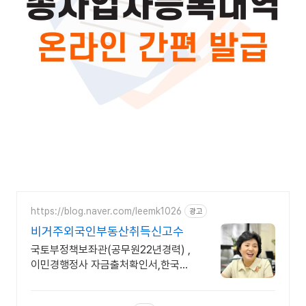
https://blog.naver.com/leemk1026
광고
비거주외국인부동산취득신고수
국토부정책보좌관(공무원22년경력) ,
이민경행정사 자금출처확인서,한국은
행 취득수리서