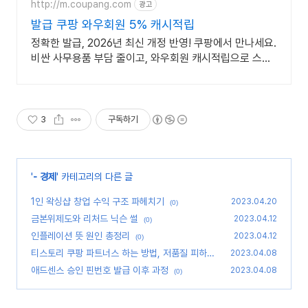
http://m.coupang.com
광고
발급 쿠팡 와우회원 5% 캐시적립
정확한 발급, 2026년 최신 개정 반영! 쿠팡에서 만나세요.
비싼 사무용품 부담 줄이고, 와우회원 캐시적립으로 스마
트하게 구매하세요!
3
구독하기
'
- 경제
' 카테고리의 다른 글
1인 왁싱샵 창업 수익 구조 파헤치기
2023.04.20
(0)
금본위제도와 리처드 닉슨 썰
2023.04.12
(0)
인플레이션 뜻 원인 총정리
2023.04.12
(0)
티스토리 쿠팡 파트너스 하는 방법, 저품질 피하기
2023.04.08
(2)
애드센스 승인 핀번호 발급 이후 과정
2023.04.08
(0)