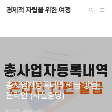
본문 바로가기
경제적 자립을 위한 여정
- 경제
총사업자등록내역 발급 방법
온라인 (사실증명)
by 김수레
2023. 4. 29.