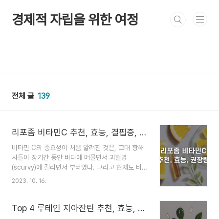
본문 바로가기
경제적 자립을 위한 여정
전체 글
139
리포좀 비타민C 추천, 효능, 결핍증, 하루 권장량 (리포좀 뜻, 메가도스 차이점)
비타민 C의 중요성이 처음 알려진 것은, 고대 항해
사들이 장기간 동안 바다에 머물면서 괴혈병
(scurvy)에 걸리면서 부터였다. 그리고 현재도 비
타민 C의 중요성은 두말할 필요도 없을 정도로 널
2023. 10. 16.
리 알려져 있는데, 생각보다 비타민 C가 우리 몸에
서 어떤 도움을 주는지 자세히 인식하지 못하는 경
우들이 많다. 또한 비타민C는 수용성에 해당하기
Top 4 루테인 지아잔틴 추천, 효능, 복용법 (함량 비교)
때문에 일정량 이상으로 섭취하게 되면 몸에 흡수되